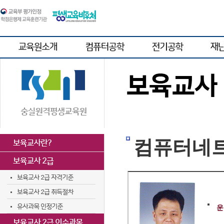
컴퓨터네
운