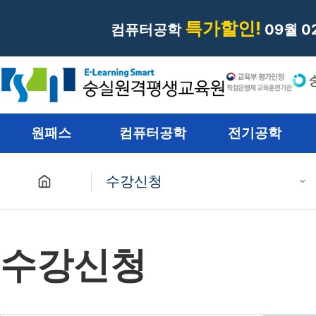
특가할인!
컴퓨터공학
09월 
원패스
컴퓨터공학
전기공학
수강신청
원패스
수강신청
컴퓨터공학
전기공학
재난관리