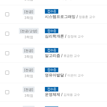
[전공]
시스템프로그래밍
/
정용훈 교수
3학점
[전공/교양]
심리학개론
/
정정애 교수
3학점
[전공]
알고리즘
/
류금한 교수
3학점
[전공]
영유아발달
/
이은미 교수
3학점
[전공]
운영체제
/
김재용 교수
3학점