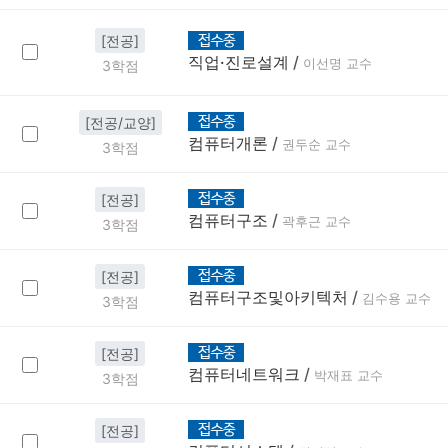
[전공]
직업·진로설계
/
이선명 교수
3학점
[전공/교양]
컴퓨터개론
/
권두순 교수
3학점
[전공]
컴퓨터구조
/
곽후근 교수
3학점
[전공]
컴퓨터구조및아키텍처
/
김수용 교수
3학점
[전공]
컴퓨터네트워크
/
박재표 교수
3학점
[전공]