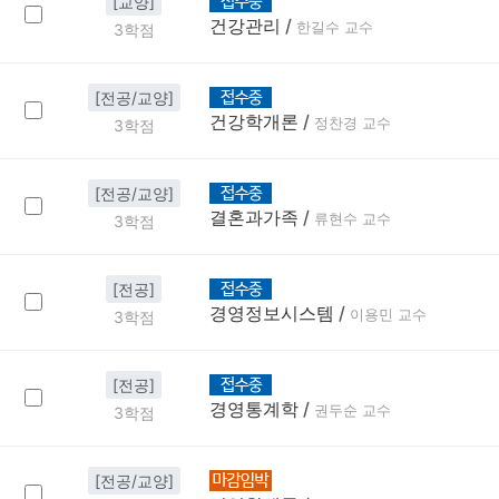
[교양]
건강관리
/
한길수 교수
3학점
[전공/교양]
건강학개론
/
정찬경 교수
3학점
[전공/교양]
결혼과가족
/
류현수 교수
3학점
[전공]
경영정보시스템
/
이용민 교수
3학점
[전공]
경영통계학
/
권두순 교수
3학점
[전공/교양]