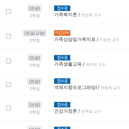
[전공]
가족복지론
/
조선희 교수
3학점
[전공/교양]
가족상담및가족치료
/
이정은 교수
3학점
[전공]
가족생활교육
/
곽미라 교수
3학점
[전공]
객체지향프로그래밍Ⅰ
/
차정희 교수
3학점
[전공]
건강가정론
/
전주람 교수
3학점