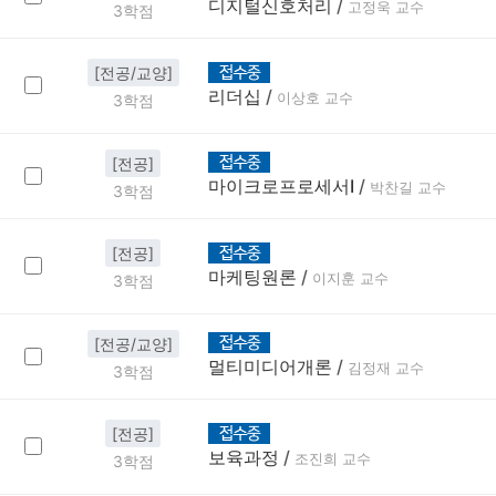
디지털신호처리
/
고정욱 교수
3학점
[전공/교양]
리더십
/
이상호 교수
3학점
[전공]
마이크로프로세서Ⅰ
/
박찬길 교수
3학점
[전공]
마케팅원론
/
이지훈 교수
3학점
[전공/교양]
멀티미디어개론
/
김정재 교수
3학점
[전공]
보육과정
/
조진희 교수
3학점