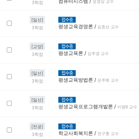
컴퓨터시스템
/
성경상 교수
3학점
[일선]
평생교육경영론
/
김효선 교수
3학점
[교양]
평생교육론
/
김주경 교수
3학점
[일선]
평생교육방법론
/
은주희 교수
3학점
[일선]
평생교육프로그램개발론
/
이영B 교수
3학점
[전공]
학교사회복지론
/
전구훈 교수
3학점