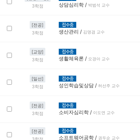
상담심리학
/
박범석 교수
3학점
[전공]
생산관리
/
김명겸 교수
3학점
[교양]
생활체육론
/
오경아 교수
3학점
[일선]
성인학습및상담
/
허선주 교수
3학점
[전공]
소비자심리학
/
이도연 교수
3학점
[전공]
소프트웨어공학
/
권두순 교수
3학점