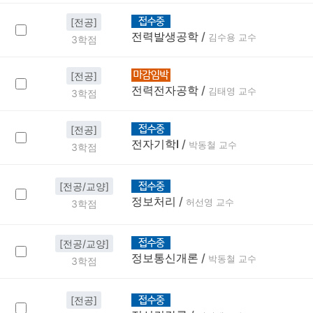
[전공]
전력발생공학
/
김수용 교수
3학점
[전공]
전력전자공학
/
김태영 교수
3학점
[전공]
전자기학Ⅰ
/
박동철 교수
3학점
[전공/교양]
정보처리
/
허선영 교수
3학점
[전공/교양]
정보통신개론
/
박동철 교수
3학점
[전공]