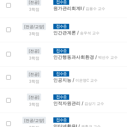
[전공]
원가관리회계Ⅰ
/
김용수 교수
3학점
[전공/교양]
인간관계론
/
송우석 교수
3학점
[전공]
인간행동과사회환경
/
박선수 교수
3학점
[전공]
인공지능
/
이은영C 교수
3학점
[전공]
인적자원관리
/
김상기 교수
3학점
[전공/교양]
인터넷활용Ⅰ
/
곽후근 교수