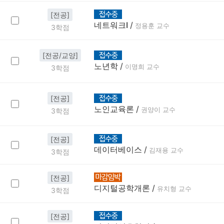
[전공]
네트워크Ⅰ
/
정용훈 교수
3학점
[전공/교양]
노년학
/
이명희 교수
3학점
[전공]
노인교육론
/
권양이 교수
3학점
[전공]
데이터베이스
/
김재용 교수
3학점
[전공]
디지털공학개론
/
유치형 교수
3학점
[전공]