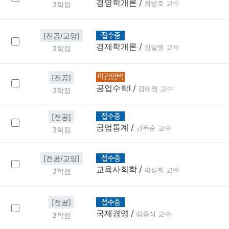
경영학개론
/
최병호 교수
3학점
[전공/교양]
경제학개론
/
강달원 교수
3학점
[전공]
공업수학Ⅰ
/
김태영 교수
3학점
[전공]
공업통계
/
권두순 교수
3학점
[전공/교양]
교육사회학
/
박성희 교수
3학점
[전공]
국제경영
/
정종식 교수
3학점