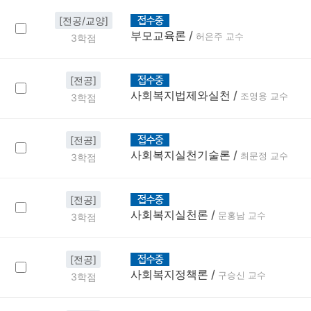
[전공/교양]
부모교육론
/
허은주 교수
3학점
[전공]
사회복지법제와실천
/
조영용 교수
3학점
[전공]
사회복지실천기술론
/
최문정 교수
3학점
[전공]
사회복지실천론
/
문홍남 교수
3학점
[전공]
사회복지정책론
/
구승신 교수
3학점