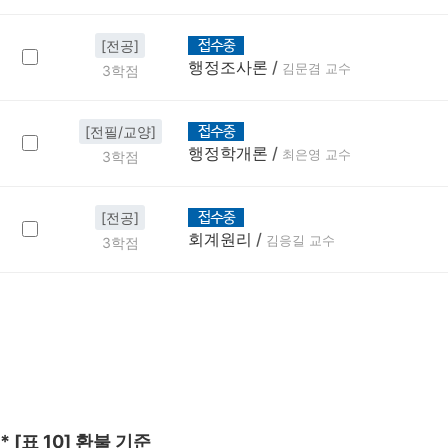
[전공]
행정조사론
/
김문겸 교수
3학점
[전필/교양]
행정학개론
/
최은영 교수
3학점
[전공]
회계원리
/
김응길 교수
3학점
* [표 10] 환불 기준