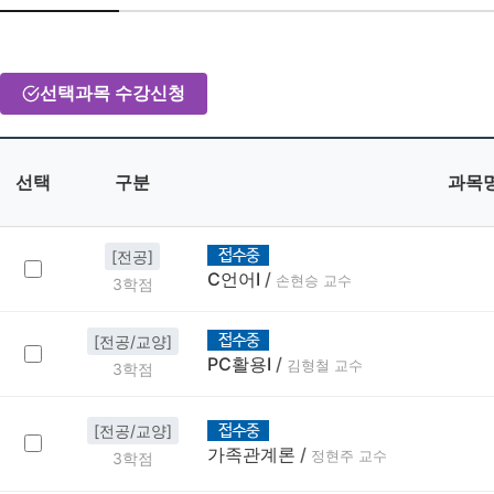
선택과목 수강신청
선택
구분
과목
[전공]
C언어Ⅰ
/
손현승 교수
3학점
[전공/교양]
PC활용Ⅰ
/
김형철 교수
3학점
[전공/교양]
가족관계론
/
정현주 교수
3학점