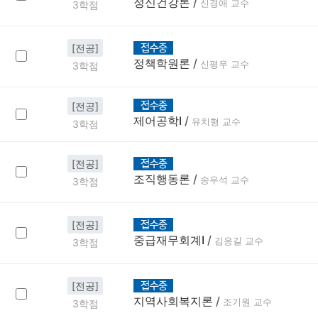
정신건강론
/
신경애 교수
3학점
[전공]
정책학원론
/
신평우 교수
3학점
[전공]
제어공학Ⅰ
/
유치형 교수
3학점
[전공]
조직행동론
/
송우석 교수
3학점
[전공]
중급재무회계Ⅰ
/
김응길 교수
3학점
[전공]
지역사회복지론
/
조기원 교수
3학점