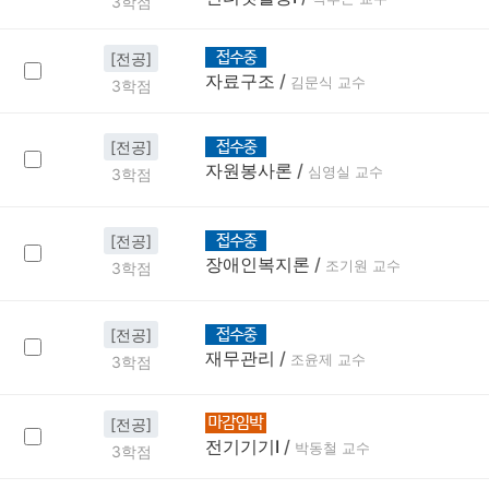
3학점
[전공]
자료구조
/
김문식 교수
3학점
[전공]
자원봉사론
/
심영실 교수
3학점
[전공]
장애인복지론
/
조기원 교수
3학점
[전공]
재무관리
/
조윤제 교수
3학점
[전공]
전기기기Ⅰ
/
박동철 교수
3학점