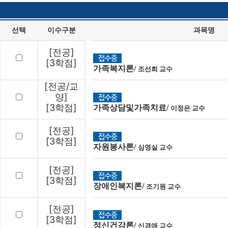
선택
이수구분
과목명
[전공]
[3학점]
가족복지론/
조선희 교수
[전공/교
양]
[3학점]
가족상담및가족치료/
이정은 교수
[전공]
[3학점]
자원봉사론/
심영실 교수
[전공]
[3학점]
장애인복지론/
조기원 교수
[전공]
[3학점]
정신건강론/
신경애 교수