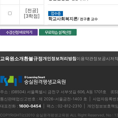
[전공]
[3학점]
학교사회복지론/
전구훈 교수
교육원소개
환불규정
개인정보처리방침
이용약관
정보공시
저
주소 : (08504) 서울특별시 금천구 서부샛길 606, A동 1701호 
통신판매업신고번호 :
제 2026-서울금천-1403 호
| 사업자등록번호 
대표전화 :
1600-0454
| 팩스 : 02-812-2310 | 개인정보보호책임
COPYRIGHT(c)2010 숭실원격평생교육원 ALL Right Reserved, No : 1