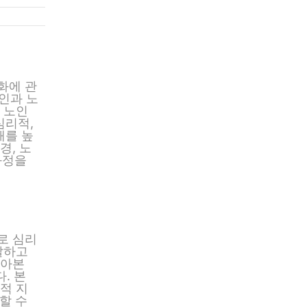
화에 관
인과 노
 노인
심리적,
해를 높
경, 노
과정을
로 심리
찰하고
알아본
. 본
적 지
할 수