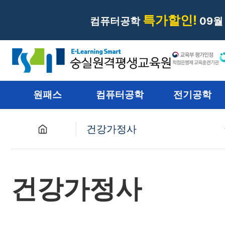
특가할인!
컴퓨터공학
09월
원패스
컴퓨터공학
전기공학
건강가정사
원패스
건강가정사
컴퓨터공학
전기공학
재난관리