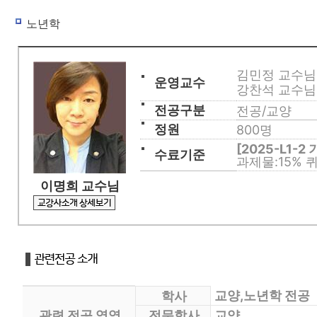
사회복지사
노년학
평생교육사
김민정 교수
경영학/CPA
운영교수
강찬석 교수
학습지원
전공구분
전공/교양
정원
800명
수강신청
[2025-L1-2 
수료기준
교육원 소개
과제물:15% 퀴
이명희 교수님
교양,노년학 전공
학사
관련 전공 영역
전문학사
교양