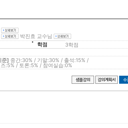
사회복지사 자격증 발급안내
건강가정사
님
건강가정사 취득방법
님
박진효 교수님
건강가정사 이수과목
학점
3학점
기준]
중간:30% / 기말:30% / 출석:15% /
즈:5% / 토론:5% / 참여실습:0%